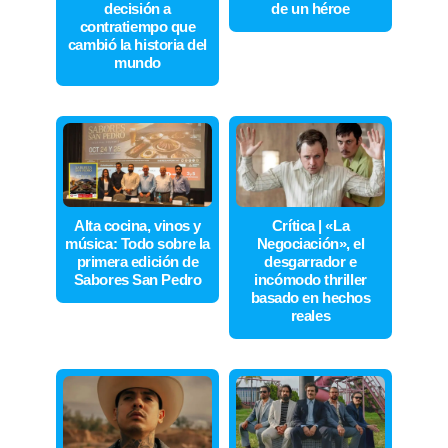
decisión a
de un héroe
contratiempo que
cambió la historia del
mundo
Alta cocina, vinos y
Crítica | «La
música: Todo sobre la
Negociación», el
primera edición de
desgarrador e
Sabores San Pedro
incómodo thriller
basado en hechos
reales