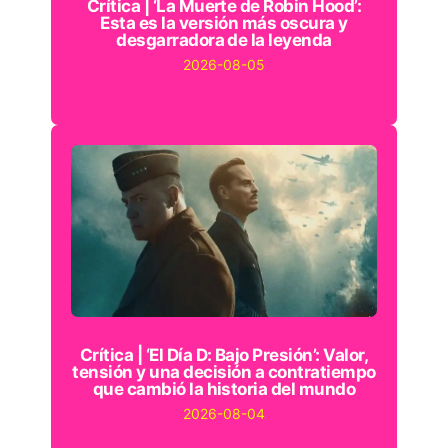
Crítica | ‘La Muerte de Robin Hood’:
Esta es la versión más oscura y
desgarradora de la leyenda
2026-08-05
Crítica | ‘El Día D: Bajo Presión’: Valor,
tensión y una decisión a contratiempo
que cambió la historia del mundo
2026-08-04