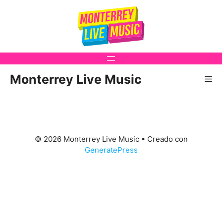
Saltar
al
contenido
Monterrey Live Music
Me
© 2026 Monterrey Live Music
• Creado con
GeneratePress