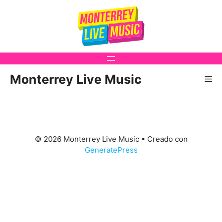
Saltar
al
contenido
Monterrey Live Music
Me
© 2026 Monterrey Live Music
• Creado con
GeneratePress