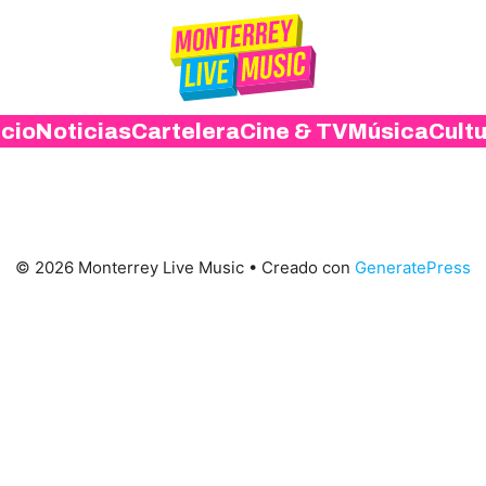
icio
Noticias
Cartelera
Cine & TV
Música
Cult
© 2026 Monterrey Live Music
• Creado con
GeneratePress