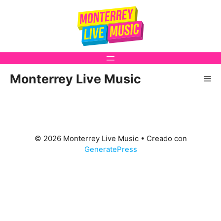
Saltar
al
contenido
Monterrey Live Music
Me
© 2026 Monterrey Live Music
• Creado con
GeneratePress