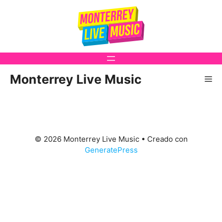
Saltar
al
contenido
Monterrey Live Music
Me
© 2026 Monterrey Live Music
• Creado con
GeneratePress