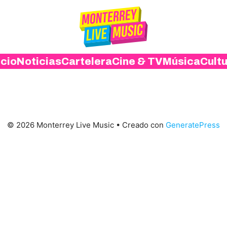
icio
Noticias
Cartelera
Cine & TV
Música
Cult
© 2026 Monterrey Live Music
• Creado con
GeneratePress