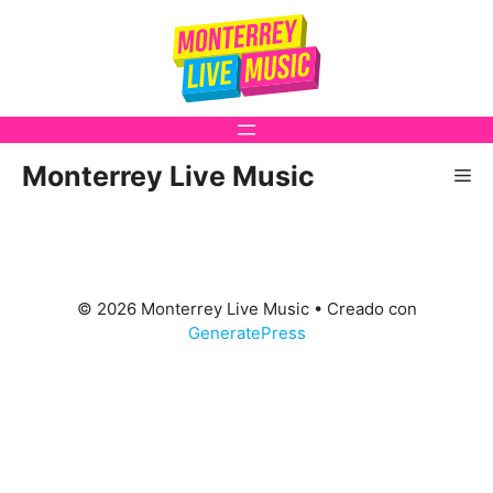
Saltar
al
contenido
Monterrey Live Music
Me
© 2026 Monterrey Live Music
• Creado con
GeneratePress