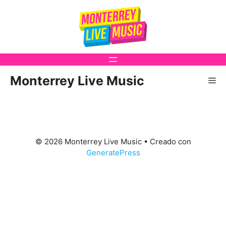
Saltar
al
contenido
Monterrey Live Music
Me
© 2026 Monterrey Live Music
• Creado con
GeneratePress