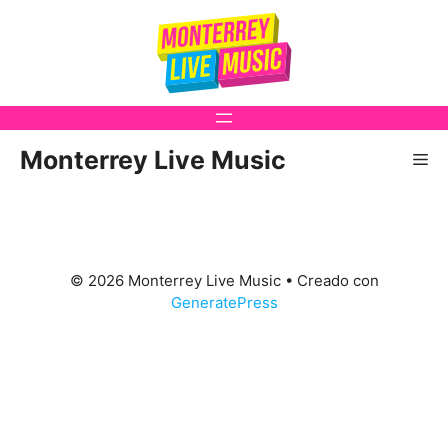
Saltar
al
contenido
Monterrey Live Music
Me
© 2026 Monterrey Live Music
• Creado con
GeneratePress