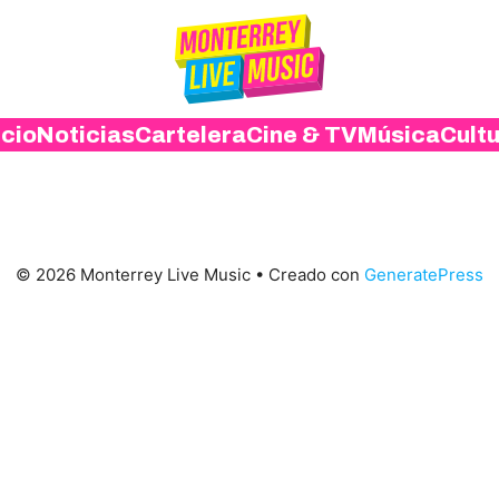
icio
Noticias
Cartelera
Cine & TV
Música
Cult
© 2026 Monterrey Live Music
• Creado con
GeneratePress