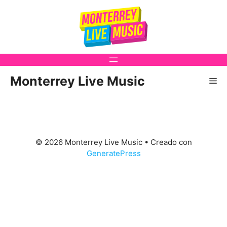
Saltar
al
contenido
Monterrey Live Music
Me
© 2026 Monterrey Live Music
• Creado con
GeneratePress