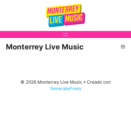
Saltar
al
contenido
Monterrey Live Music
Me
© 2026 Monterrey Live Music
• Creado con
GeneratePress