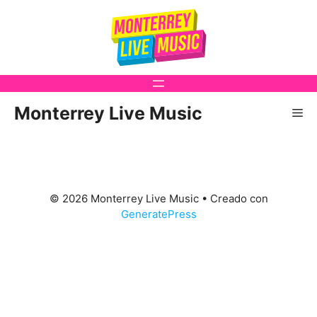
Saltar
al
contenido
Monterrey Live Music
Me
© 2026 Monterrey Live Music
• Creado con
GeneratePress