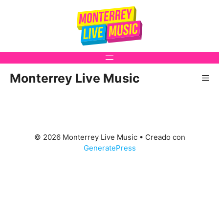
Saltar
al
contenido
Monterrey Live Music
Me
© 2026 Monterrey Live Music
• Creado con
GeneratePress