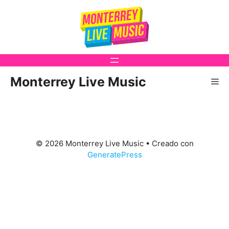
Saltar
al
contenido
Monterrey Live Music
Me
© 2026 Monterrey Live Music
• Creado con
GeneratePress