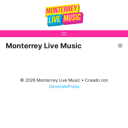
Saltar
al
contenido
Monterrey Live Music
Me
© 2026 Monterrey Live Music
• Creado con
GeneratePress