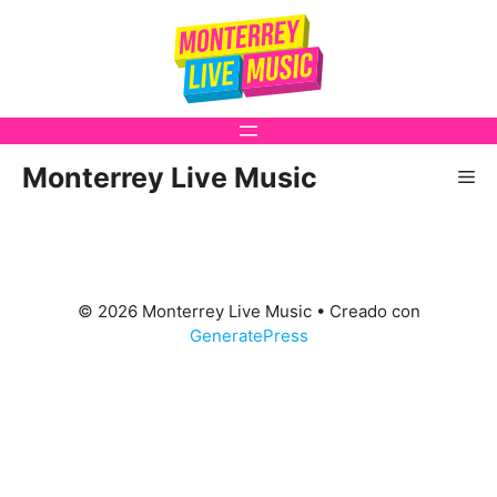
Saltar
al
contenido
Monterrey Live Music
Me
© 2026 Monterrey Live Music
• Creado con
GeneratePress