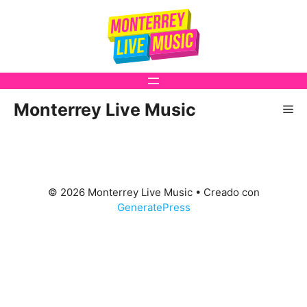
Saltar
al
contenido
Monterrey Live Music
Me
© 2026 Monterrey Live Music
• Creado con
GeneratePress