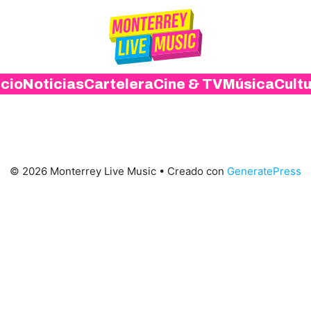
icio
Noticias
Cartelera
Cine & TV
Música
Cult
© 2026 Monterrey Live Music
• Creado con
GeneratePress