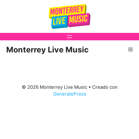
Saltar
al
contenido
Monterrey Live Music
Me
© 2026 Monterrey Live Music
• Creado con
GeneratePress