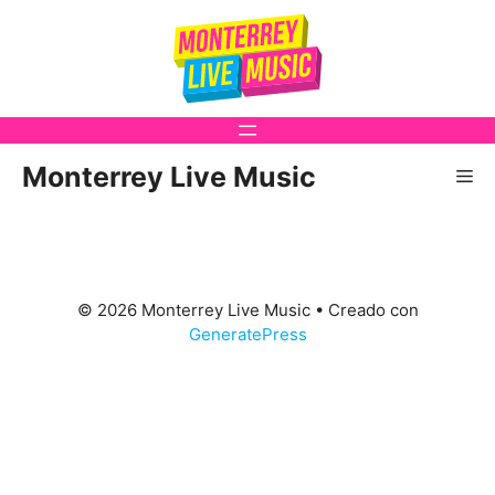
Saltar
al
contenido
Monterrey Live Music
Me
© 2026 Monterrey Live Music
• Creado con
GeneratePress