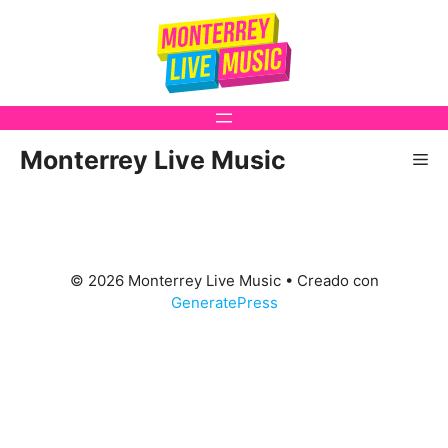
Saltar
al
contenido
Monterrey Live Music
Me
© 2026 Monterrey Live Music
• Creado con
GeneratePress