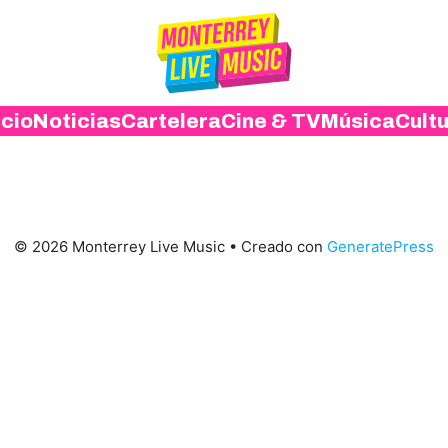
icio
Noticias
Cartelera
Cine & TV
Música
Cult
© 2026 Monterrey Live Music
• Creado con
GeneratePress