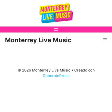
Saltar
al
contenido
Monterrey Live Music
Me
© 2026 Monterrey Live Music
• Creado con
GeneratePress