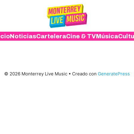
icio
Noticias
Cartelera
Cine & TV
Música
Cult
© 2026 Monterrey Live Music
• Creado con
GeneratePress