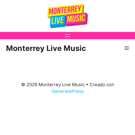
Saltar
al
contenido
Monterrey Live Music
Me
© 2026 Monterrey Live Music
• Creado con
GeneratePress