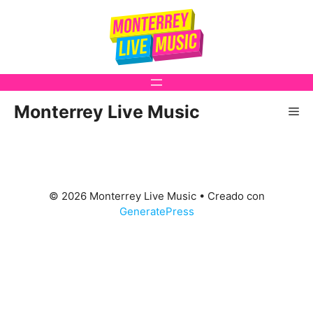
Saltar
al
contenido
Monterrey Live Music
Me
© 2026 Monterrey Live Music
• Creado con
GeneratePress