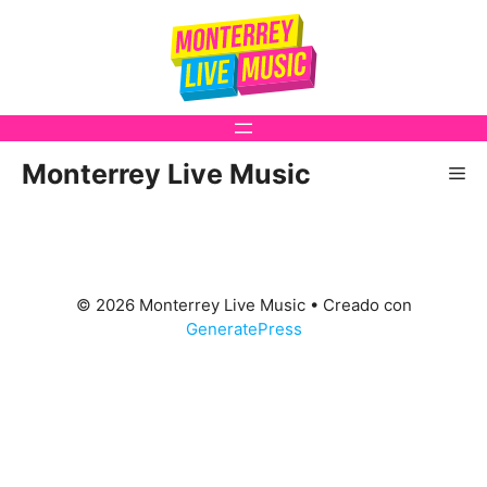
Saltar
al
contenido
Monterrey Live Music
Me
© 2026 Monterrey Live Music
• Creado con
GeneratePress