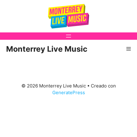
Saltar
al
contenido
Monterrey Live Music
Me
© 2026 Monterrey Live Music
• Creado con
GeneratePress