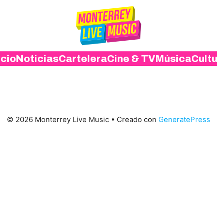
icio
Noticias
Cartelera
Cine & TV
Música
Cult
© 2026 Monterrey Live Music
• Creado con
GeneratePress