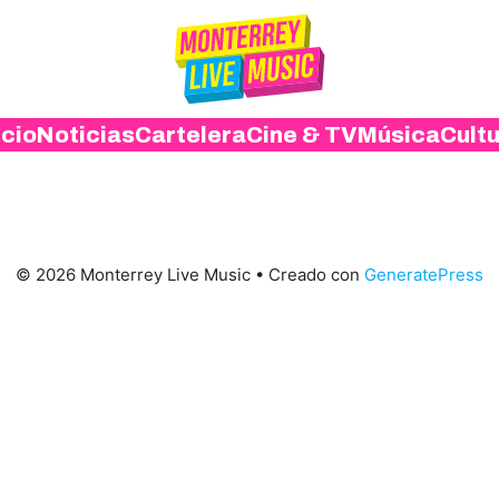
icio
Noticias
Cartelera
Cine & TV
Música
Cult
© 2026 Monterrey Live Music
• Creado con
GeneratePress