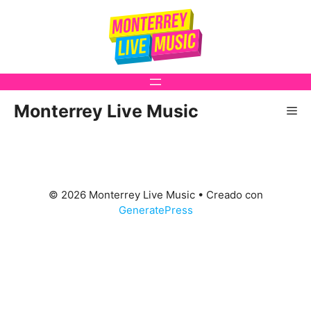
Saltar
al
contenido
Monterrey Live Music
Me
© 2026 Monterrey Live Music
• Creado con
GeneratePress