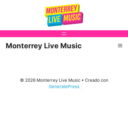
Saltar
al
contenido
Monterrey Live Music
Me
© 2026 Monterrey Live Music
• Creado con
GeneratePress